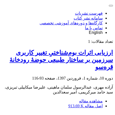
فهرست نشریات
سامانه نشر کتاب
کارگاه‌ها و دوره‌های آموزشی تخصصی
تماس با ما
English
تعداد مقالات:
1
ارزیابی اثرات بوم‌‌شناختیِ تغییر کاربری
سرزمین بر ساختار طبیعی حوضۀ رودخانۀ
قره‌‌سو
دوره 10، شماره 1، فروردین 1397، صفحه
93-116
آزاده مهری، عبدالرسول سلمان ماهینی، علیرضا میکاییلی تبریزی،
سید حامد میرکریمی، امیر سعدالدین
مشاهده مقاله
اصل مقاله
913.69 K