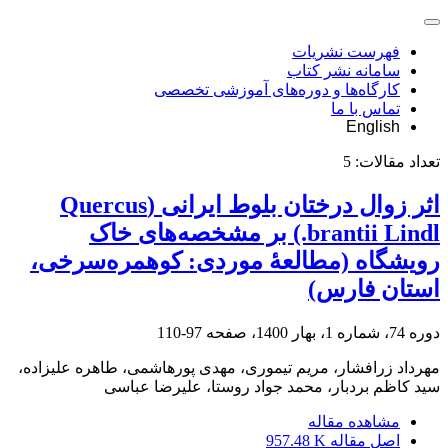
فهرست نشریات
سامانه نشر کتاب
کارگاه‌ها و دوره‌های آموزشی تخصصی
تماس با ما
English
تعداد مقالات:
5
اثر زوال درختان بلوط ایرانی (Quercus
brantii Lindl.) بر مشخصه‌های خاک
رویشگاه (مطالعۀ موردی: کوهمره‌سرخی،
استان فارس)
دوره 74، شماره 1، بهار 1400، صفحه
97-110
مهرداد زرافشار، مریم تیموری، مهدی پورهاشمی، طاهره علیزاده،
سید کاظم بردبار، محمد جواد روستا، علیرضا عباسی
مشاهده مقاله
اصل مقاله
957.48 K