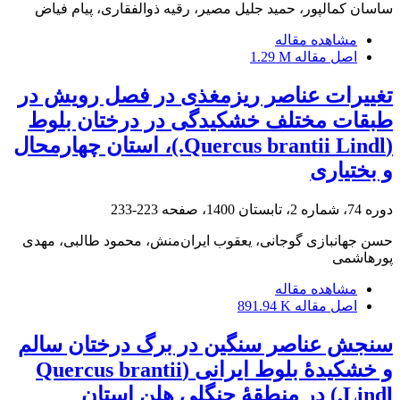
ساسان کمالپور، حمید جلیل مصیر، رقیه ذوالفقاری، پیام فیاض
مشاهده مقاله
اصل مقاله
1.29 M
تغییرات عناصر ریزمغذی در فصل رویش در
طبقات مختلف خشکیدگی در درختان بلوط
(Quercus brantii Lindl.)، استان چهارمحال
و بختیاری
دوره 74، شماره 2، تابستان 1400، صفحه
223-233
حسن جهانبازی گوجانی، یعقوب ایران‌منش، محمود طالبی، مهدی
پورهاشمی
مشاهده مقاله
اصل مقاله
891.94 K
سنجش عناصر سنگین در برگ درختان سالم
و خشکیدۀ بلوط ایرانی (Quercus brantii
Lindl.) در منطقۀ جنگلی هلن استان