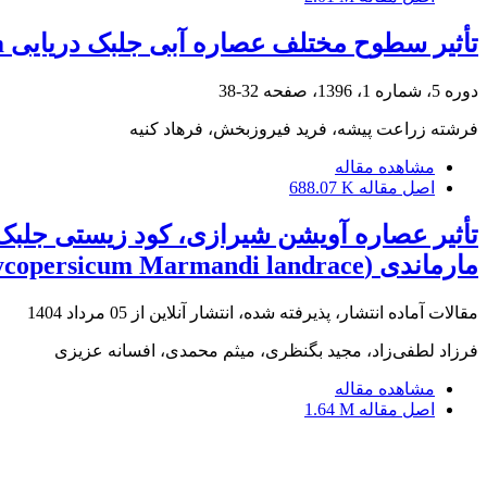
تأثیر سطوح مختلف عصاره آبی جلبک دریایی Sargassum angustifoliom در جیره بر ترکیبات شیمیایی بدن بچه ماهی قزل آلای رنگین کمان
دوره 5، شماره 1، 1396، صفحه
32-38
فرشته زراعت پیشه، فرید فیروزبخش، فرهاد کنیه
مشاهده مقاله
اصل مقاله
688.07 K
تأثیر عصاره آویشن شیرازی، کود زیستی جلبک
مارماندی (Solanum lycopersicum Marmandi landrace)
مقالات آماده انتشار، پذیرفته شده، انتشار آنلاین از
05 مرداد 1404
فرزاد لطفی‌زاد، مجید بگنظری، میثم محمدی، افسانه عزیزی
مشاهده مقاله
اصل مقاله
1.64 M