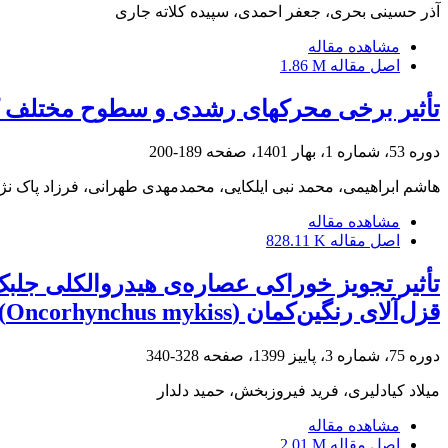
آذر حسینی بحری، جعفر احمدی، سپیده کلاته جاری
مشاهده مقاله
اصل مقاله
1.86 M
تأثیر برخی محرک‎های رشدی و سطوح مختلف کود شیمیایی بر عملکرد و اجزای عملکرد ذرت
دوره 53، شماره 1، بهار 1401، صفحه
189-200
هاشم ابراهیمی، محمد نبی ایلکایی، محمدمهدی طهرانی، فرزاد پاک نژ
مشاهده مقاله
اصل مقاله
828.11 K
قزل‌‌‌‌آلای رنگین‌کمان (Oncorhynchus mykiss)
دوره 75، شماره 3، پاییز 1399، صفحه
328-340
میلاد کیادلیری، فرید فیروزبخش، حمید دلدار
مشاهده مقاله
اصل مقاله
2.01 M