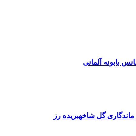
نس بابونه آلمانی
 ماندگاری گل شاخهبریده رز