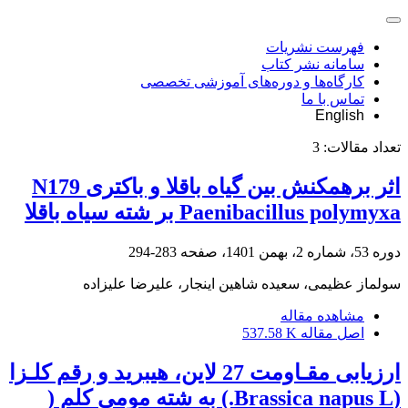
فهرست نشریات
سامانه نشر کتاب
کارگاه‌ها و دوره‌های آموزشی تخصصی
تماس با ما
English
تعداد مقالات:
3
اثر برهمکنش بین گیاه باقلا و باکتری N179
Paenibacillus polymyxa بر شته سیاه باقلا
دوره 53، شماره 2، بهمن 1401، صفحه
283-294
سولماز عظیمی، سعیده شاهین اینجار، علیرضا علیزاده
مشاهده مقاله
اصل مقاله
537.58 K
ارزیابی مقـاومت 27 لاین، هیبرید و رقم کلـزا
(Brassica napus L.) به شته مومی کلم (