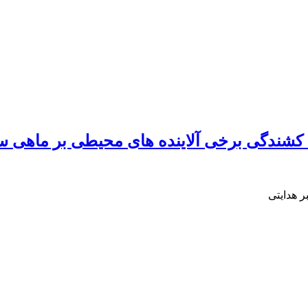
 آلاینده های ‏محیطی بر ماهی سفید دریای کاسپینtum)‎
 هدایتی