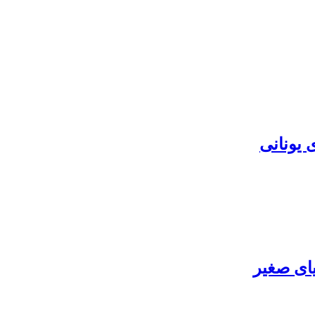
 یونانی
یای صغیر