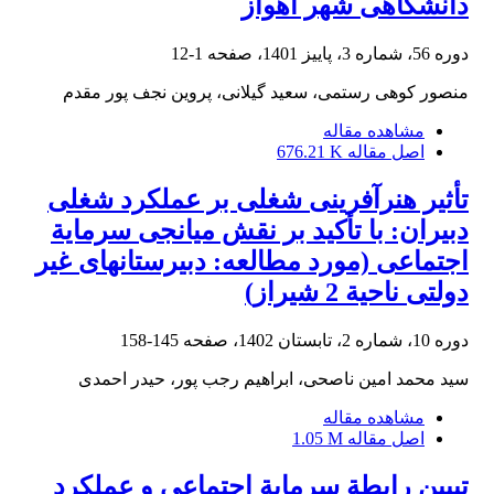
دانشگاهی شهر اهواز
دوره 56، شماره 3، پاییز 1401، صفحه
1-12
منصور کوهی رستمی، سعید گیلانی، پروین نجف پور مقدم
مشاهده مقاله
اصل مقاله
676.21 K
تأثیر هنرآفرینی شغلی بر عملکرد شغلی
دبیران: با تأکید بر نقش میانجی سرمایة
اجتماعی (مورد مطالعه: دبیرستان‏های غیر
دولتی ناحیة 2 شیراز)
دوره 10، شماره 2، تابستان 1402، صفحه
145-158
سید محمد امین ناصحی، ابراهیم رجب پور، حیدر احمدی
مشاهده مقاله
اصل مقاله
1.05 M
تبیین رابطة سرمایة اجتماعی و عملکرد