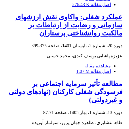
اصل مقاله
276.43 K
عملکرد شغلی: واکاوی نقش ارزش‏های
سازمانی و رضایت از ارتباطات بر
مالکیت روانشناختی پرستاران
دوره 20، شماره 2، تابستان 1401، صفحه
375-399
عزیزه پاشایی یوسف کندی، محمد حسنی
مشاهده مقاله
اصل مقاله
1.07 M
مطالعه تأثیر سرمایه اجتماعی بر
فرسودگی شغلی کارکنان (نهادهای دولتی
و غیردولتی)
دوره 13، شماره 1، بهار 1405، صفحه
71-87
طاها عشایری، طاهره جهان پرور، سولماز آوریده