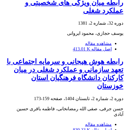
رابطه میان ویژگی های شخصیتی و
عملکرد شغلی
دوره 32، شماره 2، 1381
یوسف حجازی، محمود ایروانی
مشاهده مقاله
اصل مقاله
413.01 K
رابطه هوش هیجانی و سرمایه اجتماعی با
تعهد سازمانی و عملکرد شغلی در میان
کارکنان دانشگاه فرهنگیان استان
خوزستان
دوره 2، شماره 2، تابستان 1404، صفحه
159-173
حسن جرفی، صفی الله رمضانخانی، فاطمه باقری حسین
آبادی
مشاهده مقاله
اصل مقاله
839.33 K