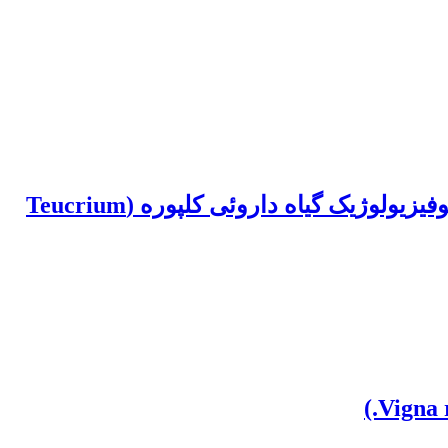
اثر تلقیح قارچ‏های میکوریز جمع‌آوری شده از مراتع کالمند بهادران بر برخی ویژگی‏ های مورفوفیزیولوژیک گیاه داروئی کلپوره (Teucrium