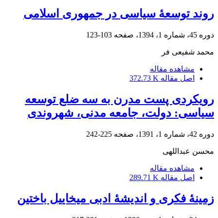
روند توسعۀ سیاسی در جمهوری اسلامی
دوره 45، شماره 1، 1394، صفحه
103-123
محمد شفیعی فر
مشاهده مقاله
اصل مقاله
372.73 K
رویکردی پست مدرن به سه ضلع توسعه
سیاسی: دولت، جامعه مدنی، شهروندی
دوره 42، شماره 1، 1391، صفحه
225-242
محسن عبداللهی
مشاهده مقاله
اصل مقاله
289.71 K
زمینۀ فکری و اندیشۀ ادبی میخاییل باختین