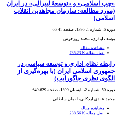
«چپ اسلامی» و «توسعۀ لیبرالی» در ایران
(مورد مطالعه: سازمان مجاهدین انقلاب
اسلامی)
دوره 6، شماره 1، 1396، صفحه
41-66
یوسف اباذری، محمد روزخوش
مشاهده مقاله
اصل مقاله
735.23 K
رابطه نظام اداری و توسعه سیاسی در
جمهوری اسلامی ایران (با بهره‌گیری از
الگوی نظری جاگورایب)
دوره 50، شماره 2، تابستان 1399، صفحه
629-649
محمد عابدی اردکانی، لقمان سلطانی
مشاهده مقاله
اصل مقاله
238.56 K