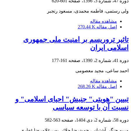
دوره 47، شماره 3، 1396، صفحه
601-620
ولی رستمی، فاطمه محمدی، مسعود رنجبر
مشاهده مقاله
اصل مقاله
270.44 K
تاثیر تروریسم بر امنیت ملی جمهوری
اسلامی ایران
دوره 41، شماره 2، 1390، صفحه
161-177
احمد ساعی، مجید معصومی
مشاهده مقاله
اصل مقاله
268.26 K
تبیین "هویتی" جنبش" احیای اسلامی" و
نسبت آن با توسعه سیاسی
دوره 58، شماره 2، دی 1404، صفحه
563-582
مریم چنگی آشتیانی، حمیدرضا جلائی پور، غلامرضا غفاری