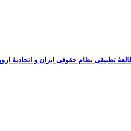
عۀ تطبیقی نظام حقوقی ایران و اتحادیۀ اروپا