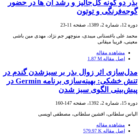
بذر دو گونه گل‌جالیز و رشد آن ها در حضور
گوجه‌فرنگی و توتون
دوره 12، شماره 2، 1389، صفحه
11-23
محمد علی باغستانی میبدی، منوچهر جم نژاد، مهدی مین باشی
معینی، فریبا میقانی
مشاهده مقاله
اصل مقاله
1.87 M
مدل‌سازی اثر زوال بذر بر سبزشدن گندم در
تنش خشکی: بهینه‌سازی برنامه Germin در
پیش‌بینی الگوی سبز شدن
دوره 15، شماره 2، 1392، صفحه
147-160
الیاس سلطانی، افشین سلطانی، مصطفی اویسی
مشاهده مقاله
اصل مقاله
579.97 K