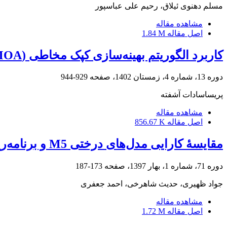
مسلم دهنوی ئیلاق، رحیم علی عباسپور
مشاهده مقاله
اصل مقاله
1.84 M
کاربرد الگوریتم بهینه‌سازی کپک مخاطی (SMOA) در بهره‌برداری بهینه از سامانه سه‌مخزنه برق‌آبی
دوره 13، شماره 4، زمستان 1402، صفحه
929-944
پریساسادات آشفته
مشاهده مقاله
اصل مقاله
856.67 K
مقایسۀ کارایی مدل‌های درختی M5 و برنامه‌ریزی ژنتیک در تخمین بار رسوب معلق رودخانه‌ها
دوره 71، شماره 1، بهار 1397، صفحه
173-187
جواد ظهیری، حدیث شاهرخی، احمد جعفری
مشاهده مقاله
اصل مقاله
1.72 M