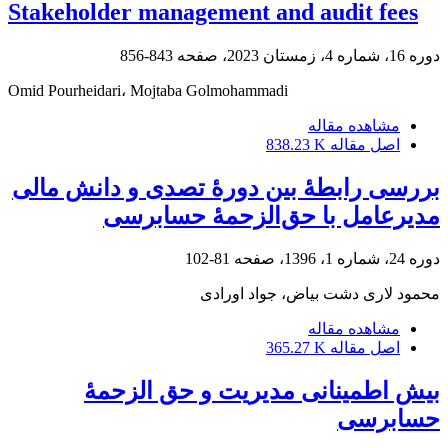
Stakeholder management and audit fees
دوره 16، شماره 4، زمستان 2023، صفحه
843-856
Omid Pourheidari، Mojtaba Golmohammadi
مشاهده مقاله
اصل مقاله
838.23 K
بررسی رابطۀ بین دورۀ تصدی و دانش مالی
مدیرعامل با حق‌الزحمۀ حسابرسی
دوره 24، شماره 1، 1396، صفحه
81-102
محمود لاری دشت بیاض، جواد اورادی
مشاهده مقاله
اصل مقاله
365.27 K
بیش اطمینانی مدیریت و حق الزحمۀ
حسابرسی