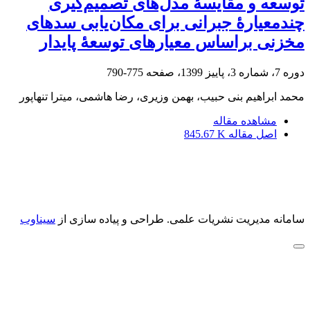
توسعه و مقایسۀ مدل‌های تصمیم‌گیری
چندمعیارۀ جبرانی برای مکان‌یابی سدهای
مخزنی براساس معیار‏های توسعۀ پایدار
دوره 7، شماره 3، پاییز 1399، صفحه
775-790
محمد ابراهیم بنی حبیب، بهمن وزیری، رضا هاشمی، میترا تنهاپور
مشاهده مقاله
اصل مقاله
845.67 K
سامانه مدیریت نشریات علمی.
طراحی و پیاده سازی از
سیناوب