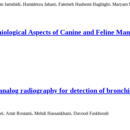
am Jamshidi، Hamidreza Jahani، Fatemeh Hashemi Haghighi، Mary
emiological Aspects of Canine and Feline 
nalog radiography for detection of bronchia
ri، Amir Rostami، Mehdi Hassankhani، Davood Faskhoodi