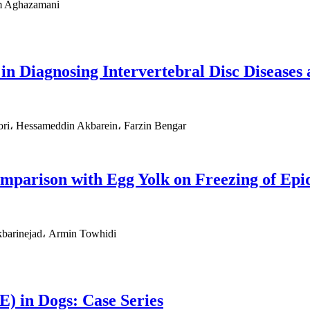
am Aghazamani
in Diagnosing Intervertebral Disc Diseases
ori، Hessameddin Akbarein، Farzin Bengar
Comparison with Egg Yolk on Freezing of Ep
barinejad، Armin Towhidi
) in Dogs: Case Series