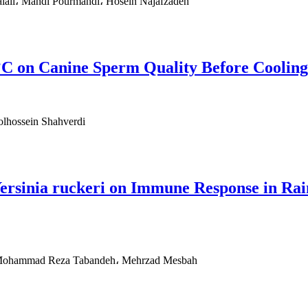
alali، Mahdi Pourmahdi، Hosein Najafzadeh
 °C on Canine Sperm Quality Before Cooling
lhossein Shahverdi
 Yersinia ruckeri on Immune Response in R
، Mohammad Reza Tabandeh، Mehrzad Mesbah