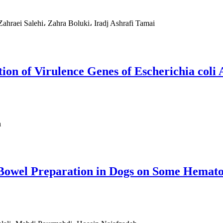
hraei Salehi، Zahra Boluki، Iradj Ashrafi Tamai
ion of Virulence Genes of Escherichia coli
n
a Bowel Preparation in Dogs on Some Hemat