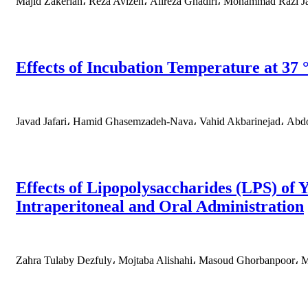
Majid Zakerian، Reza Avizeh، Alireza Ghadiri، Mohammad Razi J
Effects of Incubation Temperature at 37
Javad Jafari، Hamid Ghasemzadeh-Nava، Vahid Akbarinejad، Abdo
Effects of Lipopolysaccharides (LPS) of
Intraperitoneal and Oral Administration
Zahra Tulaby Dezfuly، Mojtaba Alishahi، Masoud Ghorbanpoor