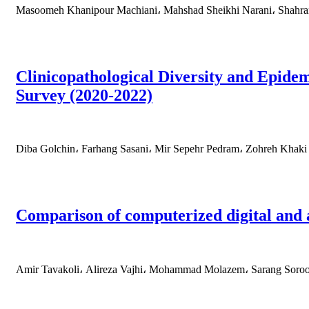
Masoomeh Khanipour Machiani، Mahshad Sheikhi Narani، Shahr
Clinicopathological Diversity and Epid
Survey (2020-2022)
Diba Golchin، Farhang Sasani، Mir Sepehr Pedram، Zohreh Khaki
Comparison of computerized digital and a
Amir Tavakoli، Alireza Vajhi، Mohammad Molazem، Sarang Soroo