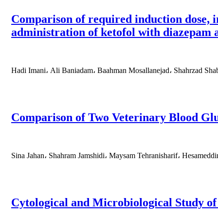
Comparison of required induction dose, in
administration of ketofol with diazepam
Hadi Imani، Ali Baniadam، Baahman Mosallanejad، Shahrzad Sha
Comparison of Two Veterinary Blood Gl
Sina Jahan، Shahram Jamshidi، Maysam Tehranisharif، Hesameddi
Cytological and Microbiological Study of