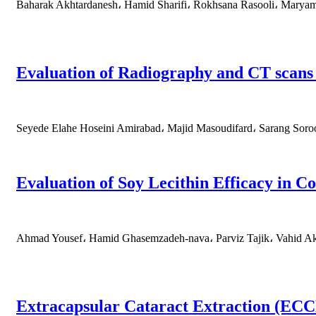
Baharak Akhtardanesh، Hamid Sharifi، Rokhsana Rasooli، Mary
Evaluation of Radiography and CT scans 
Seyede Elahe Hoseini Amirabad، Majid Masoudifard، Sarang Soro
Evaluation of Soy Lecithin Efficacy in 
Ahmad Yousef، Hamid Ghasemzadeh-nava، Parviz Tajik، Vahid Ak
Extracapsular Cataract Extraction (ECCE