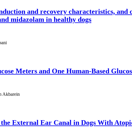
duction and recovery characteristics, and c
 and midazolam in healthy dogs
bani
ucose Meters and One Human-Based Glucose
n Akbarein
 the External Ear Canal in Dogs With Atopi