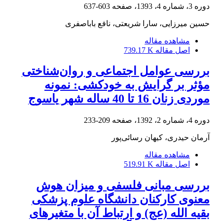
دوره 3، شماره 4، 1393، صفحه
603-637
حسین میرزایی، سارا شریعتی، نافع باباصفری
مشاهده مقاله
اصل مقاله
739.17 K
بررسی عوامل اجتماعی و روان‌شناختی
مؤثر بر گرایش به خودکشی: نمونه
موردی زنان 16 تا 40 ساله شهر یاسوج
دوره 4، شماره 2، 1392، صفحه
209-233
آرمان حیدری، کیهان رسائی‌پور
مشاهده مقاله
اصل مقاله
519.91 K
بررسی مبانی فلسفی و میزان هوش
معنوی کارکنان دانشگاه علوم پزشکی
بقیه الله (عج) و ارتباط آن با متغیرهای