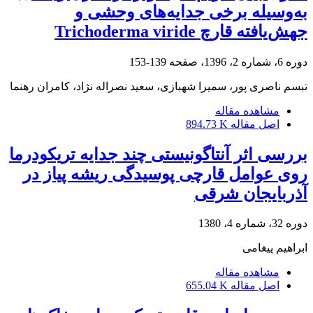
به‌وسیله برخی جدایه‌های وحشی و
جهش‌یافته قارچ Trichoderma viride
دوره 6، شماره 2، 1396، صفحه
139-153
تبسم ناصری پور، سمیرا شهبازی، سعید نصراله نژاد، کامران رهنما
مشاهده مقاله
اصل مقاله
894.73 K
بررسی اثر آنتاگونیستی چند جدایه تریکودرما
روی عوامل قارچی پوسیدگی ریشه پیاز در
آذربایجان شرقی
دوره 32، شماره 4، 1380
ابراهیم پیغامی
مشاهده مقاله
اصل مقاله
655.04 K