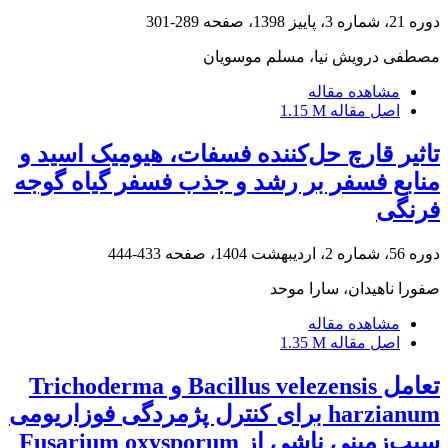
دوره 21، شماره 3، پاییز 1398، صفحه
289-301
مصطفی درویش نیا، مسلم موسویان
مشاهده مقاله
اصل مقاله
1.15 M
تاثیر قارچ حل‌کننده فسفات، هیومیک اسید و
منابع فسفر بر رشد و جذب فسفر گیاه گوجه
فرنگی
دوره 56، شماره 2، اردیبهشت 1404، صفحه
433-444
صفورا ناهیدان، سارا موحد
مشاهده مقاله
اصل مقاله
1.35 M
تعامل Bacillus velezensis و Trichoderma
harzianum برای کنترل پژمردگی فوزاریومی
سیب‌زمینی ناشی از Fusarium oxysporum