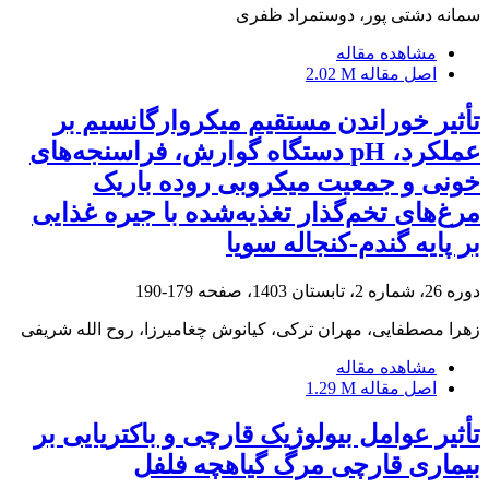
سمانه دشتی پور، دوستمراد ظفری
مشاهده مقاله
اصل مقاله
2.02 M
تأثیر خوراندن مستقیم میکروارگانسیم بر
عملکرد، pH دستگاه گوارش، فراسنجه‌های
خونی و جمعیت میکروبی روده باریک
مرغ‌های تخم‌گذار تغذیه‌شده با جیره غذایی
بر پایه گندم-کنجاله سویا
دوره 26، شماره 2، تابستان 1403، صفحه
179-190
زهرا مصطفایی، مهران ترکی، کیانوش چغامیرزا، روح الله شریفی
مشاهده مقاله
اصل مقاله
1.29 M
تأثیر عوامل بیولوژیک قارچی و باکتریایی بر
بیماری قارچی مرگ گیاهچه فلفل