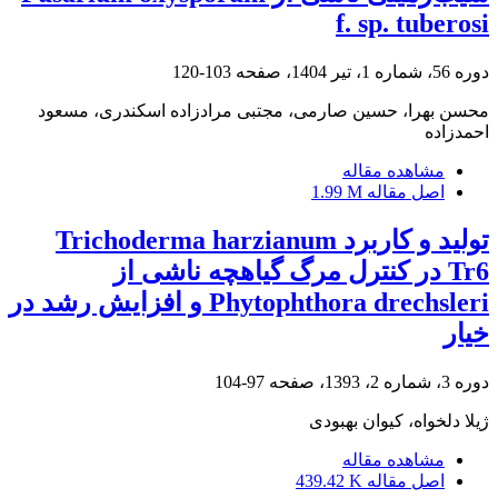
f. sp. tuberosi
دوره 56، شماره 1، تیر 1404، صفحه
103-120
محسن بهرا، حسین صارمی، مجتبی مرادزاده اسکندری، مسعود
احمدزاده
مشاهده مقاله
اصل مقاله
1.99 M
تولید و کاربرد Trichoderma harzianum
Tr6 در کنترل مرگ گیاهچه ناشی از
Phytophthora drechsleri و افزایش رشد در
خیار
دوره 3، شماره 2، 1393، صفحه
97-104
ژیلا دلخواه، کیوان بهبودی
مشاهده مقاله
اصل مقاله
439.42 K