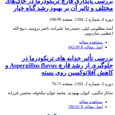
بررسی پایداری قارچ تریکودرما در خاک‌های
مختلف و تاثیر آن بر بهبود رشد گیاه خیار
دوره 4، شماره 2، 1394، صفحه
99-108
آمنه مظلومی لیلی، حمیدرضا علیزاده، ناصر برومند، ذبیح الله
اعظمی ساردویی
مشاهده مقاله
اصل مقاله
642.09 K
بررسی تأثیر جدایه های تریکودرما در
جلوگیری از رشد قارچ Aspergillus flavus و
کاهش آفلاتوکسین روی پسته
دوره 2، شماره 2، 1392، صفحه
71-79
ساناز چگینی، کیوان بهبودی، محمد جوان نیکخواه، محسن فرزانه
مشاهده مقاله
اصل مقاله
286.92 K