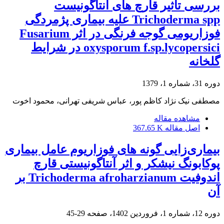
بررسی تاثیر قارچ های آنتاگونیست
Trichoderma spp علیه بیماری پژمردگی
فوزاریومی گوجه فرنگی در اثر Fusarium
oxysporum f.sp.lycopersici در شرایط
گلخانه
دوره 31، شماره 1، 1379
مصطفی نیک نژاد کاظم پور، عباس شریفی تهرانی، محمود اخوت
مشاهده مقاله
اصل مقاله
367.65 K
بیماری‌زایی گونه های فوزاریوم عامل بیماری
پوکابونگ نیشکر و اثر آنتاگونیستی قارچ
اندوفیت Trichoderma afroharzianum بر
آن
دوره 12، شماره 1، فروردین 1402، صفحه
29-45