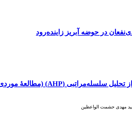
‌نفعان در حوضه آبریز زاینده‌رود
 موردی: بخشی از مراتع قشلاقی استان سمنان)
 سید مهدی حشمت الواعظین