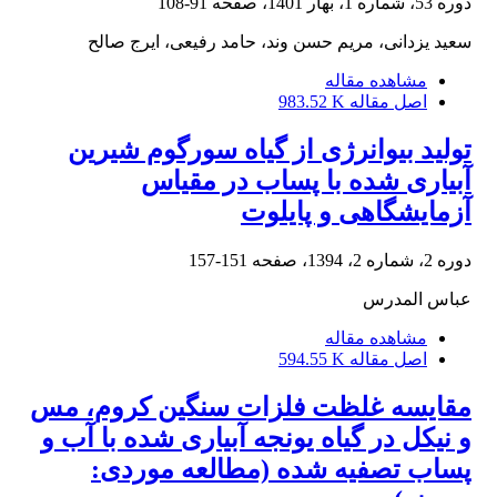
دوره 53، شماره 1، بهار 1401، صفحه
91-108
سعید یزدانی، مریم حسن وند، حامد رفیعی، ایرج صالح
مشاهده مقاله
اصل مقاله
983.52 K
تولید بیوانرژی از گیاه سورگوم شیرین
آبیاری شده با پساب در مقیاس
آزمایشگاهی و پایلوت
دوره 2، شماره 2، 1394، صفحه
151-157
عباس المدرس
مشاهده مقاله
اصل مقاله
594.55 K
مقایسه غلظت فلزات سنگین کروم، مس
و نیکل در گیاه یونجه آبیاری شده با آب و
پساب تصفیه شده (مطالعه موردی: