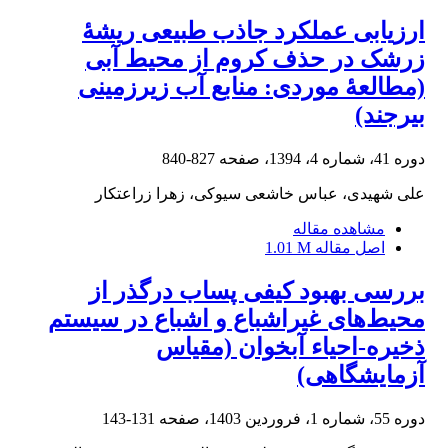
ارزیابی عملکرد جاذب طبیعی ریشۀ
زرشک در حذف کروم از محیط آبی
(مطالعۀ موردی: منابع آب زیرزمینی
بیرجند)
دوره 41، شماره 4، 1394، صفحه
827-840
علی شهیدی، عباس خاشعی سیوکی، زهرا زراعتکار
مشاهده مقاله
اصل مقاله
1.01 M
بررسی بهبود کیفی پساب درگذر از
محیط‌های غیراشباع و اشباع در سیستم
ذخیره-احیاء آبخوان (مقیاس
آزمایشگاهی)
دوره 55، شماره 1، فروردین 1403، صفحه
131-143