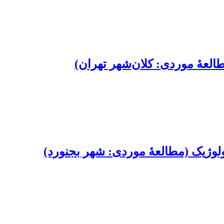
عۀ موردی: کلان‌شهر تهران)
کولوژیک (مطالعۀ موردی: شهر بجنورد)