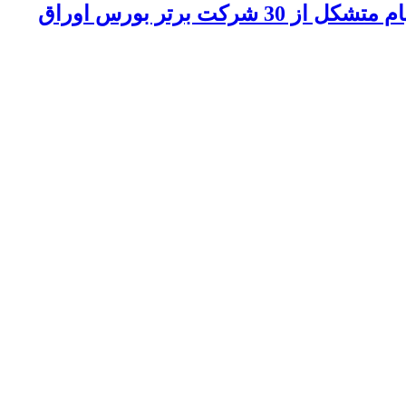
یادگیری ماشین مبتنی بر رویکرد سلسله‌مراتبی برابری ریسک (مطالعه موردی: پرتفولیو سهام متشکل از 30 شرکت برتر بورس اوراق