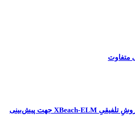
ی متفاوت
مقایسه عملکرد الگوریتم یادگیری سریع ELM با مدل عددیِ کد بازِ XBeach به‌منظور ارائه روشِ تلفیقیِ XBeach-ELM جهت پیش‌بینی