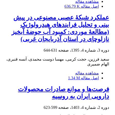
مشاهده مقاله
اصل مقاله
636.79 K
عملکرد شبکۀ عصبی مصنوعی در پیش
‏بینی و تحلیل فرایندهای هیدرولوژیک
(مطالعۀ موردی: کمبود آب حوضۀ آبخیز
نازلوچای در استان آذربایجان غربی)
دوره 3، شماره 4، 1395، صفحه
631-644
سعید فرزین، حجت کرمی، مهسا دوست محمدی، آنسه قنبری،
الهام ضمیری
مشاهده مقاله
اصل مقاله
1.34 M
فرصت‌ها و موانع صادرات محصولات
دارویی ایران به روسیه
دوره 2، شماره 4، 1403، صفحه
599-623