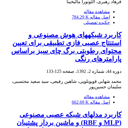
فرهاد رهبری، الئونورا مالیخینا
مشاهده مقاله
اصل مقاله
784.29 K
چکیده تفصیلی
کاربرد شبکه‏های هوش مصنوعی و
استنتاج عصبی‌ فازی‌ تطبیقی برای تعیین
محتوای رطوبتی برگ چای سبز براساس
پارامترهای رنگی
دوره 44، شماره 2، 1392، صفحه
125-133
محمد شهابی قویونلویی، شاهین رفیعی، سید سعید محتسبی،
سلیمان حسین‌پور
مشاهده مقاله
اصل مقاله
662.69 K
کاربرد مدلهای شبکه عصبی مصنوعی
(MLP و RBF) و ماشین بردار پشتیبان