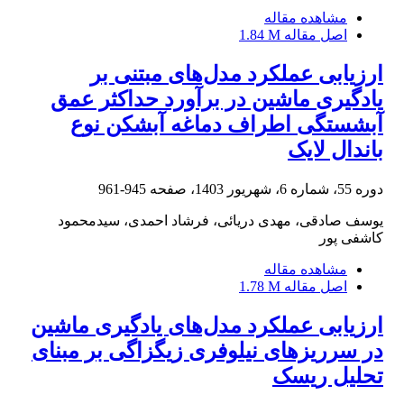
مشاهده مقاله
اصل مقاله
1.84 M
ارزیابی عملکرد مدل‌های مبتنی بر
یادگیری ماشین در برآورد حداکثر عمق
آبشستگی اطراف دماغه آبشکن نوع
باندال لایک
دوره 55، شماره 6، شهریور 1403، صفحه
945-961
یوسف صادقی، مهدی دریائی، فرشاد احمدی، سیدمحمود
کاشفی پور
مشاهده مقاله
اصل مقاله
1.78 M
ارزیابی عملکرد مدل‌های یادگیری ماشین
در سرریزهای نیلوفری زیگزاگی بر مبنای
تحلیل ریسک