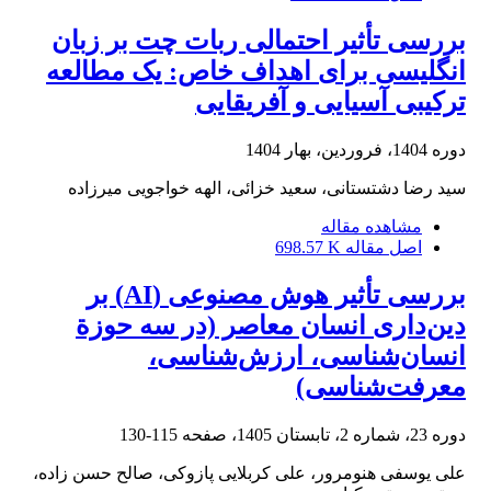
بررسی تأثیر احتمالی ربات چت بر زبان
انگلیسی برای اهداف خاص: یک مطالعه
ترکیبی آسیایی و آفریقایی
دوره 1404، فروردین، بهار 1404
سید رضا دشتستانی، سعید خزائی، الهه خواجویی میرزاده
مشاهده مقاله
اصل مقاله
698.57 K
بررسی تأثیر هوش مصنوعی (AI) بر
دین‌داری انسان معاصر (در سه حوزة
انسان‌شناسی، ارزش‌شناسی،
معرفت‌شناسی)
دوره 23، شماره 2، تابستان 1405، صفحه
115-130
علی یوسفی هنومرور، علی کربلایی پازوکی، صالح حسن زاده،