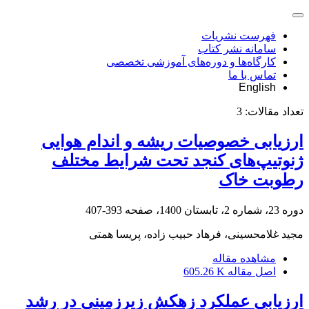
فهرست نشریات
سامانه نشر کتاب
کارگاه‌ها و دوره‌های آموزشی تخصصی
تماس با ما
English
تعداد مقالات:
3
ارزیابی خصوصیات ریشه و اندام هوایی
ژنوتیپ‌های کنجد تحت شرایط مختلف
رطوبت خاک
دوره 23، شماره 2، تابستان 1400، صفحه
393-407
مجید غلامحسینی، فرهاد حبیب زاده، پریسا همتی
مشاهده مقاله
اصل مقاله
605.26 K
ارزیابی عملکرد زهکش زیرزمینی در رشد