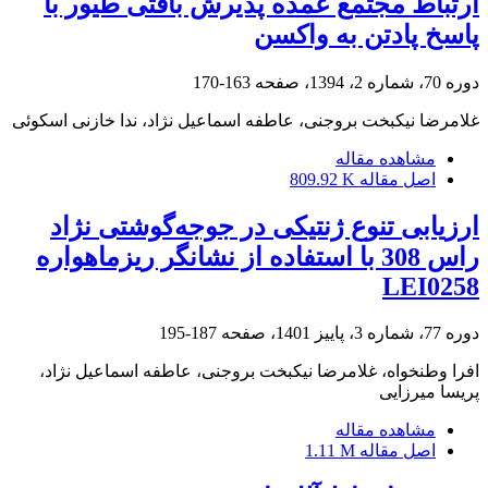
ارتباط مجتمع عمده پذیرش بافتی طیور با
پاسخ پادتن به واکسن
دوره 70، شماره 2، 1394، صفحه
163-170
غلامرضا نیکبخت بروجنی، عاطفه اسماعیل نژاد، ندا خازنی اسکوئی
مشاهده مقاله
اصل مقاله
809.92 K
ارزیابی تنوع ژنتیکی در جوجه‌گوشتی نژاد
راس 308 با استفاده از نشانگر ریزماهواره
LEI0258
دوره 77، شماره 3، پاییز 1401، صفحه
187-195
افرا وطنخواه، غلامرضا نیکبخت بروجنی، عاطفه اسماعیل نژاد،
پریسا میرزایی
مشاهده مقاله
اصل مقاله
1.11 M