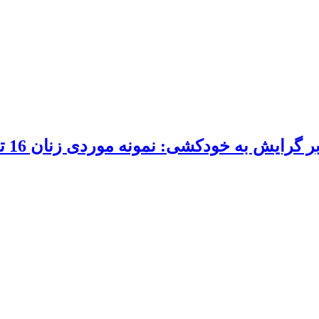
ودکشی: نمونه موردی زنان 16 تا 40 ساله شهر یاسوج