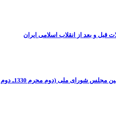
 قبل و بعد از انقلاب اسلامی ایران
ی ملی (دوم محرم 1330ـ دوم ذی‏‌القعدۀ 1327)