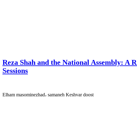
Reza Shah and the National Assembly: A Re
Sessions
Elham masominezhad، samaneh Keshvar doost