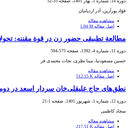
دوره 14، شماره 1، بهار 1401، صفحه
35-52
فؤاد پورآرین، آذر اردیانیان
مشاهده مقاله
اصل مقاله
1.84 M
مطالعة تطبیقی حضور زن در قوة مقننه: تحولات
دوره 11، شماره 4، 1392، صفحه
575-594
حسین مسعودنیا، مینا نظری، نجات محمدی فر
مشاهده مقاله
اصل مقاله
512.15 K
نطق‌‏های حاج علیقلی‏‌خان سردار اسعد در دومین مجلس شورا
دوره 12، شماره 1، شهریور 1401، صفحه
1-21
سجاد کاظمی
مشاهده مقاله
اصل مقاله
217.51 K