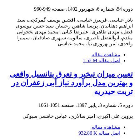
دوره 54، شماره 6، شهریور 1402، صفحه
949-960
نادر عباسی، فریبرز عباسی، افشین یوسف گمرکچی، سید
ابراهیم دهقانیان، پریسا شاهین رخسار، سید حسن موسوی
فضل، مهدی طاهری، علیرضا کیانی، محمد مهدی نخجوانی
مقدم، ابوالفضل ناصری، سالومه سپهری صادقیان، سمیرا
واحدی، ثمر بهروزی نیا، محمد عباسی
مشاهده مقاله
اصل مقاله
1.52 M
تعیین میزان تبخیر و تعرق پتانسیل واقعی
و بهترین مدل برآورد نیاز آبی زعفران در
تربت حیدریه
دوره 5، شماره 3، پاییز 1397، صفحه
1051-1061
پروین علی اکبری، امیر سالاری، عباس خاشعی سیوکی
مشاهده مقاله
اصل مقاله
932.86 K