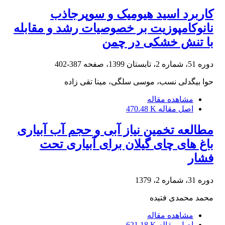
کاربرد اسید هیومیک و سوپرجاذب
نانوکامپوزیت بر خصوصیات رشد و مقابله
با تنش خشکی در چمن
دوره 51، شماره 2، تابستان 1399، صفحه
387-402
حوا بیگدلی نسب، موسی سلگی، مینا تقی زاده
مشاهده مقاله
اصل مقاله
470.48 K
مطالعه تخمین نیاز آبی و حجم آب آبیاری
باغ های چای گیلان برای آبیاری تحت
فشار
دوره 31، شماره 2، 1379
محمد محمدی فتیده
مشاهده مقاله
اصل مقاله
621.18 K