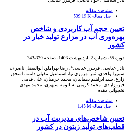
نادر سلامتی، جواد باغانی، فریبرز عباسی
مشاهده مقاله
اصل مقاله
539.19 K
تعیین حجم آب کاربردی و شاخص‌
بهره‌وری آب در مزارع تولید خیار در
کشور
دوره 55، شماره 2، اردیبهشت 1403، صفحه
329-343
نادر عباسی، فریبرز عباسی*، رضا بهراملو، ابوالفضل ناصری،
سمیرا واحدی، ثمر بهروزی نیا، اسماعیل مقبلی دامنه، اسحق
زارع، سید ابراهیم دهقانیان، محمد خرمیان، علی قدمی
فیروزآبادی، محمد کریمی، سالومه سپهری، محمد مهدی
نخجوانی مقدم
مشاهده مقاله
اصل مقاله
1.45 M
تعیین شاخص‌های مدیریت آب در
قطب‌های تولید زیتون در کشور