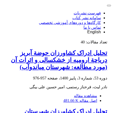
فهرست نشریات
سامانه نشر کتاب
کارگاه‌ها و دوره‌های آموزشی تخصصی
تماس با ما
English
تعداد مقالات:
40
تحلیل ادراک کشاورزان حوضة آبریز
دریاچة ارومیه از خشک‏سالی و اثرات آن
(مورد مطالعه: شهرستان میاندوآب)
دوره 53، شماره 3، پاییز 1400، صفحه
957-976
نادر لیث، فرحناز رستمی، امیر حسین علی بیگی
مشاهده مقاله
اصل مقاله
481.66 K
تحلیل ادراک کشاورزان شهرستان