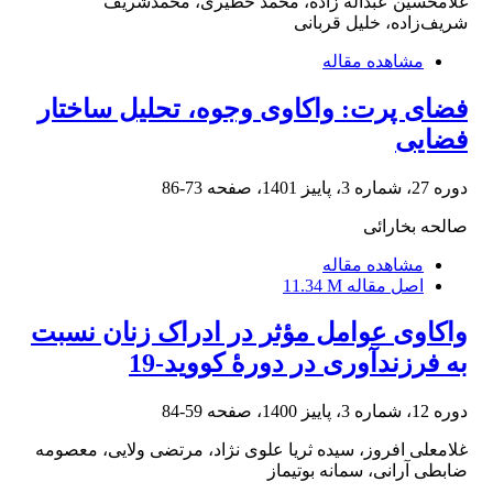
غلامحسین عبداله زاده، محمد خطیری، محمدشریف
شریف‌زاده، خلیل قربانی
مشاهده مقاله
فضای پرت: واکاوی وجوه، تحلیل ساختار
فضایی
دوره 27، شماره 3، پاییز 1401، صفحه
73-86
صالحه بخارائی
مشاهده مقاله
اصل مقاله
11.34 M
واکاوی عوامل مؤثر در ادراک زنان نسبت
به فرزندآوری در دورۀ کووید-19
دوره 12، شماره 3، پاییز 1400، صفحه
59-84
غلامعلی افروز، سیده ثریا علوی نژاد، مرتضی ولایی، معصومه
ضابطی آرانی، سمانه بوتیماز