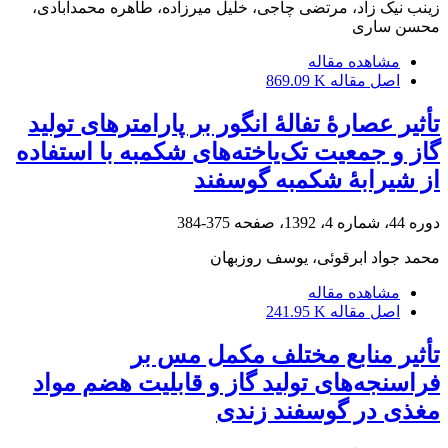
زینب نیک زاد، مرتضی چاجی، خلیل میرزاده، طاهره محمدآبادی،
محسن ساری
مشاهده مقاله
اصل مقاله
869.09 K
تأثیر عصارۀ تفالۀ انگور بر پارامترهای تولید
گاز و جمعیت تک‌یاخته‌های شکمبه با استفاده
از شیرابۀ شکمبه گوسفند
دوره 44، شماره 4، 1392، صفحه
375-384
محمد جواد ابرقوئی، یوسف روزبهان
مشاهده مقاله
اصل مقاله
241.95 K
تأثیر منابع مختلف مکمل مس بر
فراسنجه‌های تولید گاز و قابلیت هضم مواد
مغذی در گوسفند زندی