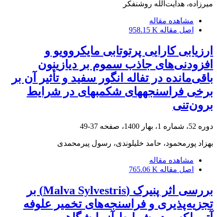
میرزاده، هدایت‌الله روشنفکر
مشاهده مقاله
اصل مقاله
958.15 K
ارزیابی کارایی پرتوتابی مایکروویو و
افزودنی‌های جاذب سموم بر دیازینون
باقی‌مانده در تفاله انگور ‏سفید و تأثیر آن بر
برخی فراسنجه‏های شکمبه‏ای در شرایط
برون‌تنی
دوره 52، شماره 1، بهار 1400، صفحه
37-49
بهزاد پورمحمود، حامد خلیلوندی، رسول پیرمحمدی
مشاهده مقاله
اصل مقاله
765.06 K
بررسی اثر پنیرک (Malva Sylvestris) بر
تجزیه‌پذیری و فراسنجه‌های تخمیر علوفه