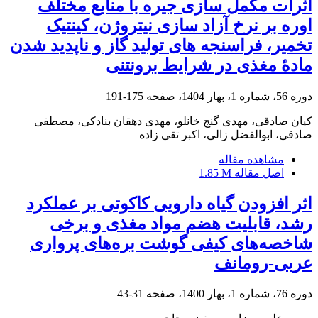
اثرات مکمل سازی جیره با منابع مختلف
اوره بر نرخ آزاد سازی نیتروژن، کینتیک
تخمیر، فراسنجه های تولید گاز و ناپدید شدن
مادۀ مغذی در شرایط برونتنی
دوره 56، شماره 1، بهار 1404، صفحه
175-191
کیان صادقی، مهدی گنج خانلو، مهدی دهقان بنادکی، مصطفی
صادقی، ابوالفضل زالی، اکبر تقی زاده
مشاهده مقاله
اصل مقاله
1.85 M
اثر افزودن گیاه دارویی کاکوتی بر عملکرد
رشد، قابلیت هضم مواد مغذی و برخی
شاخصه‌های کیفی گوشت بره‌های پرواری
عربی-رومانف
دوره 76، شماره 1، بهار 1400، صفحه
31-43