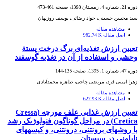
دوره 21، شماره 4، زمستان 1398، صفحه
461-473
سید محسن حسینی، جواد رضائی، یوسف روزبهان
مشاهده مقاله
اصل مقاله
962.74 K
تعیین ارزش تغذیه‌ای برگ درخت پستة
وحشی و استفاده از آن در تغذیه گوسفند
دوره 47، شماره 1، 1395، صفحه
135-144
زهرا امینی فرد، مرتضی چاجی، طاهره محمدآبادی
مشاهده مقاله
اصل مقاله
627.93 K
تعیین ارزش غذایی علف مورچه (Cressa
Cretica) در مراحل گوناگون فنولوژیک رشد
با روش‏های برون‏تنی، درون‏تنی، و کیسه‏های
نایلونی در سیستان