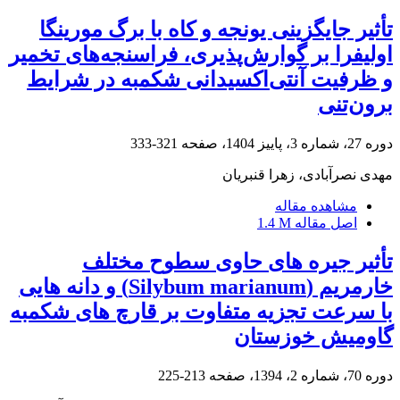
تأثیر جایگزینی یونجه و کاه با برگ مورینگا
اولیفرا بر گوارش‌پذیری، فراسنجه‌های تخمیر
و ظرفیت آنتی‌اکسیدانی شکمبه در شرایط
برون‌تنی
دوره 27، شماره 3، پاییز 1404، صفحه
321-333
مهدی نصرآبادی، زهرا قنبریان
مشاهده مقاله
اصل مقاله
1.4 M
تأثیر جیره های حاوی سطوح مختلف
خارمریم (Silybum marianum) و دانه هایی
با سرعت تجزیه متفاوت بر قارچ های شکمبه
گاومیش خوزستان
دوره 70، شماره 2، 1394، صفحه
213-225