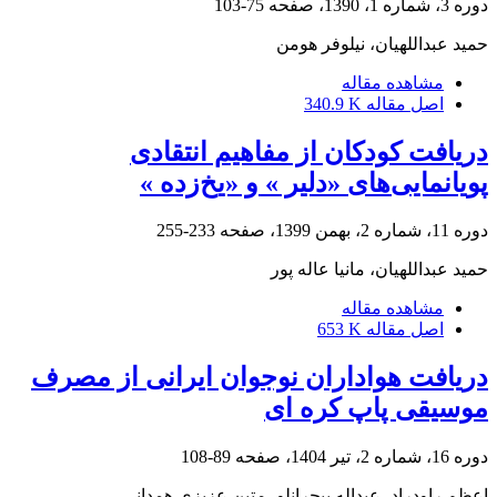
دوره 3، شماره 1، 1390، صفحه
75-103
حمید عبداللهیان، نیلوفر هومن
مشاهده مقاله
اصل مقاله
340.9 K
دریافت کودکان از مفاهیم انتقادی
پویانمایی‌های «دلیر » و «یخ‌زده »
دوره 11، شماره 2، بهمن 1399، صفحه
233-255
حمید عبداللهیان، مانیا عاله پور
مشاهده مقاله
اصل مقاله
653 K
دریافت هواداران نوجوان ایرانی از مصرف
موسیقی پاپ کره ای
دوره 16، شماره 2، تیر 1404، صفحه
89-108
اعظم راودراد، عبداله بیچرانلو، متین عزیزی همدانی