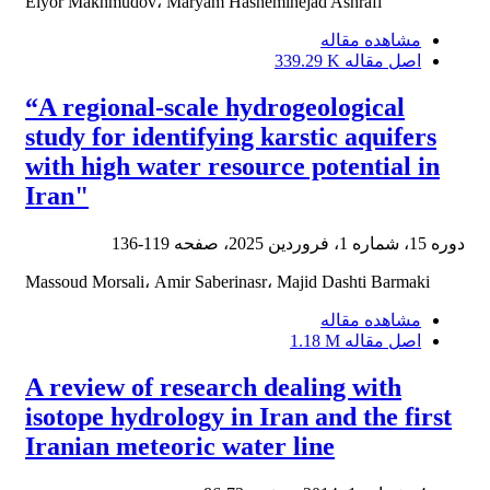
Elyor Makhmudov، Maryam Hasheminejad Ashrafi
مشاهده مقاله
اصل مقاله
339.29 K
“A regional-scale hydrogeological
study for identifying karstic aquifers
with high water resource potential in
Iran"
دوره 15، شماره 1، فروردین 2025، صفحه
119-136
Massoud Morsali، Amir Saberinasr، Majid Dashti Barmaki
مشاهده مقاله
اصل مقاله
1.18 M
A review of research dealing with
isotope hydrology in Iran and the first
Iranian meteoric water line