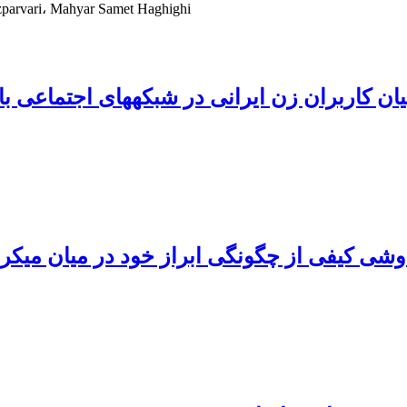
arvari، Mahyar Samet Haghighi
شبکه‎های اجتماعی با تکیه بر نظریۀ نمایشی گافمن
ی کیفی از چگونگی ابراز خود در میان میکرو