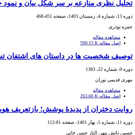
تحلیل نظری منازعه بر سر شکل بیان و نمود خ
دوره 13، شماره 4، زمستان 1403، صفحه
451-468
حمزه نوذری
مشاهده مقاله
اصل مقاله
599.15 K
توصیف شخصیت ها در داستان های اشتفان تس
دوره 9، شماره 22، 1383
مهرى قدیمى نوران
مشاهده مقاله
اصل مقاله
263.66 K
روایت دختران از پدیدۀ پوشش؛ بازتعریف هویت
دوره 11، شماره 1، بهار 1401، صفحه
81-112
حسین دانش مهر، الناز حسن خانی