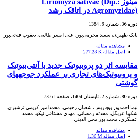
مینوز Liriomyza sativae (Dip.:
Agromyzidae) در اتاقک رشد
دوره 36، شماره 6، 1384
بابک ظهیری، سعید محرمی‌پور، علی اصغر طالبی، یعقوب فتحی‌پور
مشاهده مقاله
اصل مقاله
277.28 K
مقایسه اثر دو پروبیوتیک جدید با آنتی‌بیوتیک
و پروبیوتیک‌های تجاری بر عملکرد جوجه‎های
گوشتی
دوره 80، شماره 2، تابستان 1404، صفحه
61-73
نیما احمدپور بیجارپس، شعبان رحیمی، محمدامیر کریمی ترشیزی،
شکیبا عربگل، محدثه رمضانی، مهدی مشتاقی نیکو، محمد
عسگری، محمد پور محی الدینی
مشاهده مقاله
اصل مقاله
1.36 M