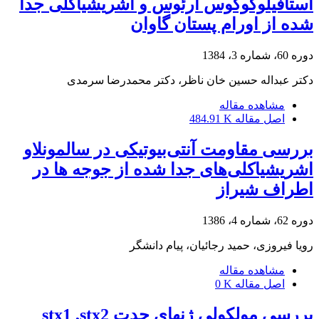
استافیلوکوکوس آرئوس و اشریشیاکلی جدا
شده از اورام پستان گاوان
دوره 60، شماره 3، 1384
دکتر عبداله حسین خان ناظر، دکتر محمدرضا سرمدی
مشاهده مقاله
اصل مقاله
484.91 K
بررسی مقاومت آنتی‌بیوتیکی در سالمونلاو
اشریشیاکلی‌های جدا شده از جوجه ها در
اطراف شیراز
دوره 62، شماره 4، 1386
رویا فیروزی، حمید رجائیان، پیام دانشگر
مشاهده مقاله
اصل مقاله
0 K
بررسی مولکولی ژنهای حدت stx1 ,stx2