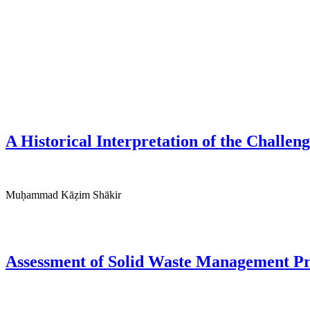
A Historical Interpretation of the Challen
Muḥammad Kāẓim Shākir
Assessment of Solid Waste Management Pra