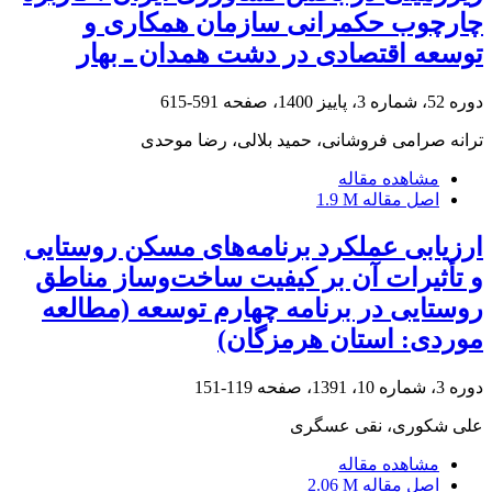
چارچوب حکمرانی سازمان همکاری و
توسعه اقتصادی در دشت همدان ـ بهار
دوره 52، شماره 3، پاییز 1400، صفحه
591-615
ترانه صرامی فروشانی، حمید بلالی، رضا موحدی
مشاهده مقاله
اصل مقاله
1.9 M
ارزیابی عملکرد برنامه‌های مسکن روستایی
و تأثیرات آن بر کیفیت ساخت‌وساز مناطق
روستایی در برنامه چهارم توسعه (مطالعه
موردی: استان هرمزگان)
دوره 3، شماره 10، 1391، صفحه
119-151
علی شکوری، نقی عسگری
مشاهده مقاله
اصل مقاله
2.06 M