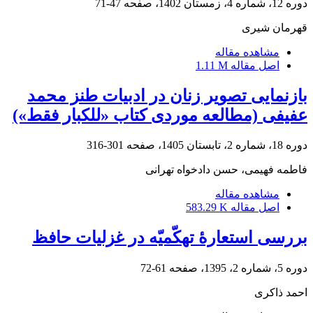
دوره 12، شماره 4، زمستان 1402، صفحه
47-71
قهرمان شیری
مشاهده مقاله
اصل مقاله
1.11 M
بازنمایی تصویر زنان در ادبیات طنز محمد
عفیفی (مطالعه موردی کتاب «للکبار فقط»)
دوره 18، شماره 2، تابستان 1405، صفحه
301-316
فاطمه فهیمی، حسن دادخواه تهرانی
مشاهده مقاله
اصل مقاله
583.29 K
بررسی استعارۀ تهکّمیّه در غزلیات حافظ
دوره 5، شماره 2، 1395، صفحه
61-72
احمد ذاکری