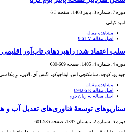
دوره 7، شماره 3، پاییز 1403، صفحه
3-6
امید کیانی
مشاهده مقاله
اصل مقاله
9.61 M
سلب اعتماد شد: راهبردهای تاب‌آور اقلیمی 
دوره 4، شماره 4، 1405، صفحه
669-680
جود یو. کوجه، سامکنچی اس. اوناچوکو، اگنس آی. الایی، نزِمِکا سی. 
مشاهده مقاله
اصل مقاله
694.06 K
اصل مقاله به زبان دوم
سناریوهای توسعۀ فناوری‌های تعدیل آب و هوا،
دوره 5، شماره 2، تابستان 1397، صفحه
585-601
احد رضایان قیه باشی، علی‌اصغر پورعزت، محمدرضا حافظ‏ نیا، ح