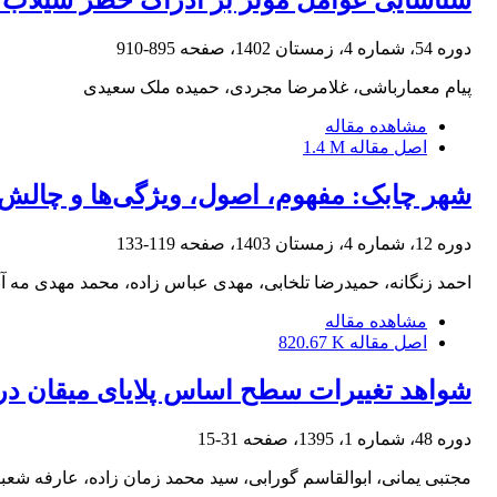
شناسایی عوامل مؤثر بر ادراک خطر سیلاب د
دوره 54، شماره 4، زمستان 1402، صفحه
895-910
پیام معمارباشی، غلامرضا مجردی، حمیده ملک سعیدی
مشاهده مقاله
اصل مقاله
1.4 M
شهر چابک: مفهوم، اصول، ویژگی‌ها و چالش‌ه
دوره 12، شماره 4، زمستان 1403، صفحه
119-133
احمد زنگانه، حمیدرضا تلخابی، مهدی عباس زاده، محمد مهدی مه آب
مشاهده مقاله
اصل مقاله
820.67 K
شواهد تغییرات سطح اساس پلایای میقان در کو
دوره 48، شماره 1، 1395، صفحه
31-15
مجتبی یمانی، ابوالقاسم گورابی، سید محمد زمان زاده، عارفه شعب