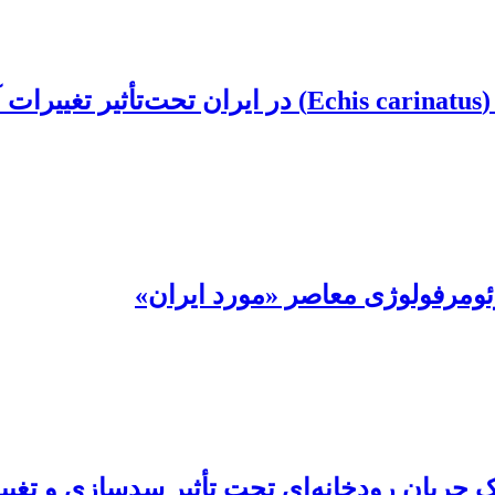
یی
ژئومرفولوژی معاصر «مورد ایران»
جریان رودخانه‌ای تحت تأثیر سدسازی و تغیی