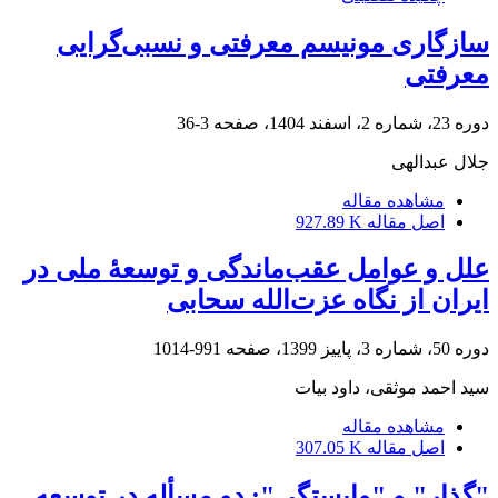
سازگاری مونیسم معرفتی و نسبی‌گرایی
معرفتی
دوره 23، شماره 2، اسفند 1404، صفحه
3-36
جلال عبدالهی
مشاهده مقاله
اصل مقاله
927.89 K
علل و عوامل عقب‌ماندگی و توسعۀ ملی در
ایران از نگاه عزت‌الله سحابی
دوره 50، شماره 3، پاییز 1399، صفحه
991-1014
سید احمد موثقی، داود بیات
مشاهده مقاله
اصل مقاله
307.05 K
"گذار" و "وابستگی": دو مسأله در توسعه