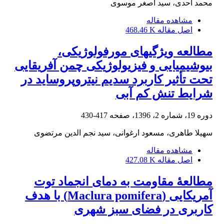
محمد احدی، سید اصغر موسوی
مشاهده مقاله
اصل مقاله
468.46 K
مطالعه ویژگی‏های مورفولوژیکی،
بیوشیمیایی و فیزیولوژیکی چمن آفریقایی
تحت تأثیر کاربرد سدیم نیتروپروساید در
شرایط تنش کم آبی
دوره 19، شماره 2، 1396، صفحه
417-430
سهیلا طاهری، مسعود ارغوانی، سید نجم الدین مرتضوی
مشاهده مقاله
اصل مقاله
427.08 K
مطالعۀ مقاومت به دمای انجماد توت
آمریکایی (Maclura pomifera) با هدف
کاربری در فضای سبز شهری