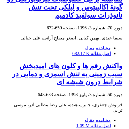
گونۀ اکالیپتوس و لیلکی تحت تنش
نانوذرات سولفید کادمیم
دوره 70، شماره 3، 1396، صفحه
659-672
سیما عبدی، بهمن کیانی، اصغر مصلح آرانی، علی جبالی
مشاهده مقاله
اصل مقاله
682.17 K
واکنش رقم ها و کلون های امیدبخش
سیب زمینی به تنش اسمزی و دمایی در
شرایط درون شیشه ای
دوره 50، شماره 3، پاییز 1398، صفحه
633-648
فرنوش جعفری، جابر پناهنده، علی رضا مطلبی آذر، موسی
ترابی
مشاهده مقاله
اصل مقاله
1.09 M