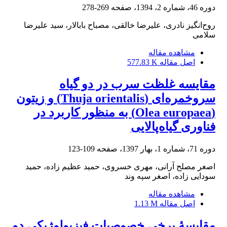
دوره 46، شماره 2، 1394، صفحه
269-278
روح‌انگیز نادری، علیرضا خالقی، مصباح بابالار، سید علیرضا
سلامی
مشاهده مقاله
اصل مقاله
577.83 K
مقایسه غلظت سرب در دو گیاه
سروخمره‌ای (Thuja orientalis) و زیتون
(Olea europaea) به منظور کاربرد در
فناوری گیاه‌پالایی
دوره 71، شماره 1، بهار 1397، صفحه
109-123
اصغر مصلح آرانی، مهری خسروی، حمید عظیم زاده، حمید
سودایی زاده، اصغر سپه وند
مشاهده مقاله
اصل مقاله
1.13 M
مقایسۀ برخی خصوصیات فیزیولوژیکی دو