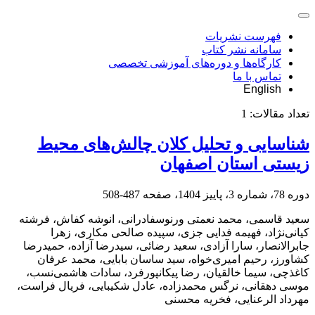
فهرست نشریات
سامانه نشر کتاب
کارگاه‌ها و دوره‌های آموزشی تخصصی
تماس با ما
English
تعداد مقالات:
1
شناسایی و تحلیل کلان چالش‌های محیط‌
زیستی استان اصفهان
دوره 78، شماره 3، پاییز 1404، صفحه
487-508
سعید قاسمی، محمد نعمتی ورنوسفادرانی، انوشه کفاش، فرشته
کیانی‌نژاد، فهیمه فدایی جزی، سپیده صالحی مکاری، زهرا
جابرالانصار، سارا آزادی، سعید رضائی، سیدرضا آزاده، حمیدرضا
کشاورز، رحیم امیری‌خواه، سید ساسان بابایی، محمد عرفان
کاغذچی، سیما خالقیان، رضا پیکانپورفرد، سادات هاشمی‌نسب،
موسی دهقانی، نرگس محمدزاده، عادل شکیبایی، فریال فراست،
مهرداد الرعنایی، فخریه محسنی