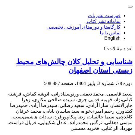
فهرست نشریات
سامانه نشر کتاب
کارگاه‌ها و دوره‌های آموزشی تخصصی
تماس با ما
English
تعداد مقالات:
1
شناسایی و تحلیل کلان چالش‌های محیط‌
زیستی استان اصفهان
دوره 78، شماره 3، پاییز 1404، صفحه
487-508
سعید قاسمی، محمد نعمتی ورنوسفادرانی، انوشه کفاش، فرشته
کیانی‌نژاد، فهیمه فدایی جزی، سپیده صالحی مکاری، زهرا
جابرالانصار، سارا آزادی، سعید رضائی، سیدرضا آزاده، حمیدرضا
کشاورز، رحیم امیری‌خواه، سید ساسان بابایی، محمد عرفان
کاغذچی، سیما خالقیان، رضا پیکانپورفرد، سادات هاشمی‌نسب،
موسی دهقانی، نرگس محمدزاده، عادل شکیبایی، فریال فراست،
مهرداد الرعنایی، فخریه محسنی