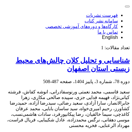
فهرست نشریات
سامانه نشر کتاب
کارگاه‌ها و دوره‌های آموزشی تخصصی
تماس با ما
English
تعداد مقالات:
1
شناسایی و تحلیل کلان چالش‌های محیط‌
زیستی استان اصفهان
دوره 78، شماره 3، پاییز 1404، صفحه
487-508
سعید قاسمی، محمد نعمتی ورنوسفادرانی، انوشه کفاش، فرشته
کیانی‌نژاد، فهیمه فدایی جزی، سپیده صالحی مکاری، زهرا
جابرالانصار، سارا آزادی، سعید رضائی، سیدرضا آزاده، حمیدرضا
کشاورز، رحیم امیری‌خواه، سید ساسان بابایی، محمد عرفان
کاغذچی، سیما خالقیان، رضا پیکانپورفرد، سادات هاشمی‌نسب،
موسی دهقانی، نرگس محمدزاده، عادل شکیبایی، فریال فراست،
مهرداد الرعنایی، فخریه محسنی