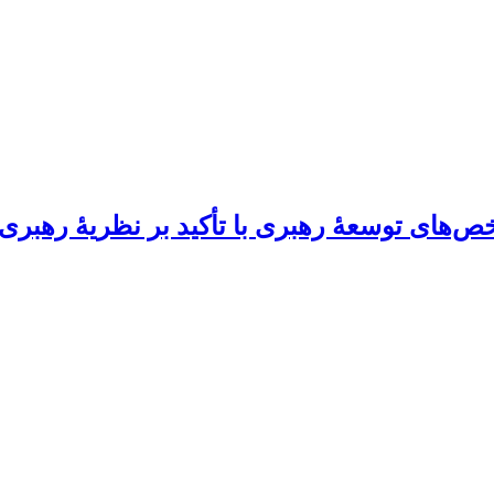
ی توسعۀ رهبری با تأکید بر نظریۀ رهبری م