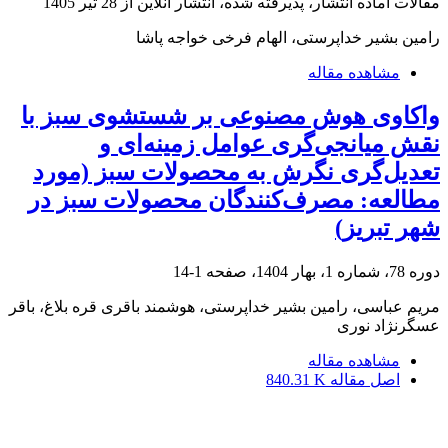
مقالات آماده انتشار، پذیرفته شده، انتشار آنلاین از
28 تیر 1405
رامین بشیر خداپرستی، الهام فرخی خواجه پاشا
مشاهده مقاله
واکاوی هوش مصنوعی بر شستشوی سبز با
نقش میانجی‌گری عوامل زمینه‌ای و
تعدیل‌گری نگرش به محصولات سبز (مورد
مطالعه: مصرف‌کنندگان محصولات سبز در
شهر تبریز)
دوره 78، شماره 1، بهار 1404، صفحه
1-14
مریم عباسی، رامین بشیر خداپرستی، هوشمند باقری قره بلاغ، باقر
عسگرنژاد نوری
مشاهده مقاله
اصل مقاله
840.31 K