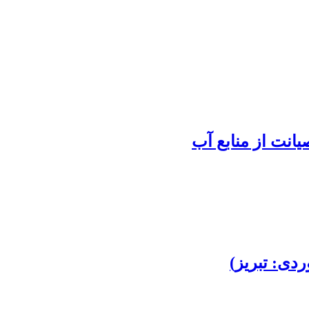
یانت از منابع آب
ردی: تبریز)