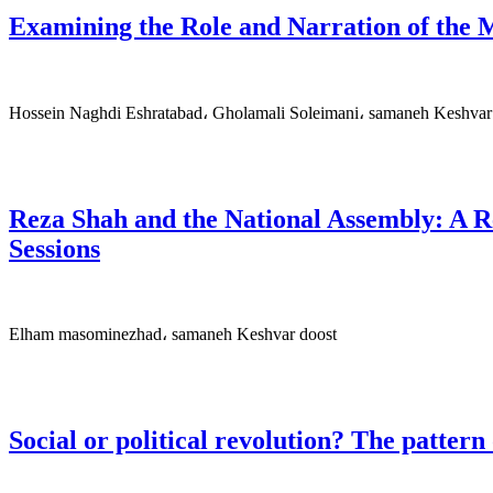
Examining the Role and Narration of the 
Hossein Naghdi Eshratabad، Gholamali Soleimani، samaneh Keshvar
Reza Shah and the National Assembly: A Re
Sessions
Elham masominezhad، samaneh Keshvar doost
Social or political revolution? The patter