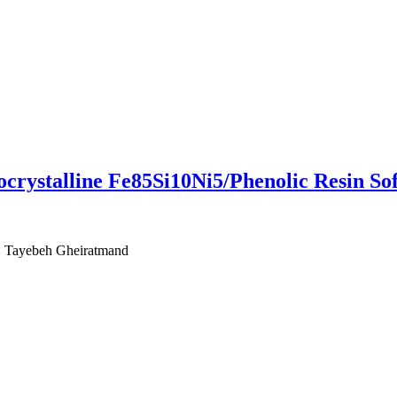
ocrystalline Fe85Si10Ni5/Phenolic Resin S
، Tayebeh Gheiratmand