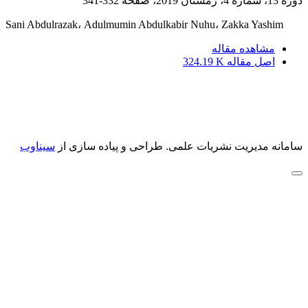
دوره 13، شماره 4، زمستان 2019، صفحه
332-341
Sani Abdulrazak، Adulmumin Abdulkabir Nuhu، Zakka Yashim
مشاهده مقاله
اصل مقاله
324.19 K
سامانه مدیریت نشریات علمی.
طراحی و پیاده سازی از
سیناوب