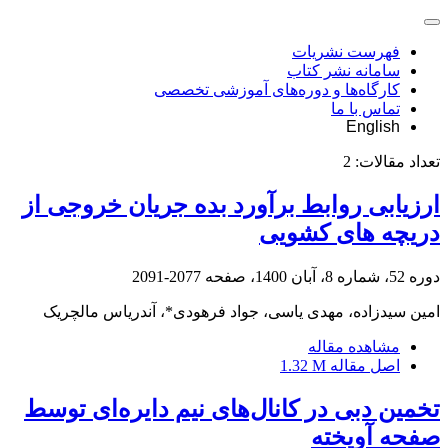
فهرست نشریات
سامانه نشر کتاب
کارگاه‌ها و دوره‌های آموزشی تخصصی
تماس با ما
English
تعداد مقالات:
2
ارزیابی روابط برآورد بده جریان خروجی از
دریچه های کشویی
دوره 52، شماره 8، آبان 1400، صفحه
2077-2091
امین سیدزاده، مهدی یاسی، جواد فرهودی*، آندریاس مالچریک
مشاهده مقاله
اصل مقاله
1.32 M
تخمین دبی در کانال‌های نیم دایره‌ای توسط
صفحه آویخته